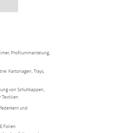
eimer, Profilummantelung,
rie: Kartonagen, Trays,
chtung von Schuhkappen,
 Textilien
nfederkern und
E Folien