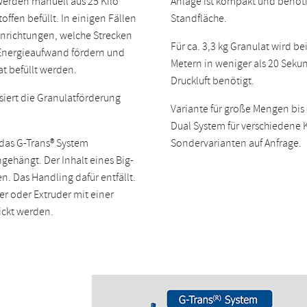
werden manuell aus 25 Kilo
Anlage ist kompakt und benöti
ffen befüllt. In einigen Fällen
Standfläche.
inrichtungen, welche Strecken
Für ca. 3,3 kg Granulat wird be
Energieaufwand fördern und
Metern in weniger als 20 Sekun
at befüllt werden.
Druckluft benötigt.
siert die Granulatförderung
Variante für große Mengen bis
Dual System für verschiedene 
 das G-Trans® System
Sondervarianten auf Anfrage.
ngehängt. Der Inhalt eines Big-
en. Das Handling dafür entfällt.
er oder Extruder mit einer
ickt werden.