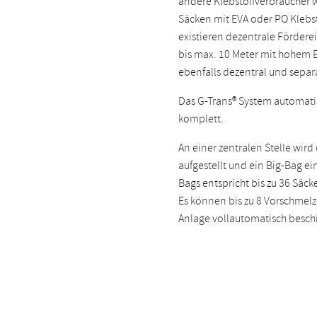
andere Klebstoffverbraucher 
Säcken mit EVA oder PO Klebsto
existieren dezentrale Fördere
bis max. 10 Meter mit hohem 
ebenfalls dezentral und separ
Das G-Trans® System automati
komplett.
An einer zentralen Stelle wird
aufgestellt und ein Big-Bag ei
Bags entspricht bis zu 36 Säck
Es können bis zu 8 Vorschmelz
Anlage vollautomatisch besch