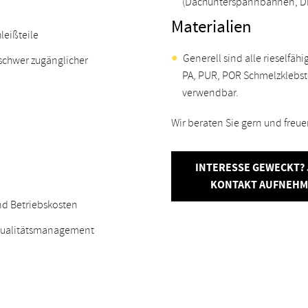
(Dachunterspannbahnen, Dic
Materialien
leißteile
Generell sind alle rieselfäh
schwer zugänglicher
PA, PUR, POR Schmelzklebst
verwendbar.
Wir beraten Sie gern und freue
INTERESSE GEWECKT? 
KONTAKT AUFNEH
nd Betriebskosten
Qualitätsmanagement