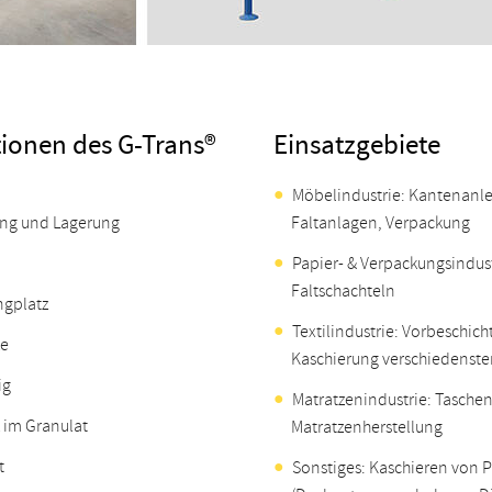
ktionen des G-Trans®
Einsatzgebiete
Möbelindustrie: Kantenanl
lung und Lagerung
Faltanlagen, Verpackung
Papier- & Verpackungsindust
Faltschachteln
ngplatz
Textilindustrie: Vorbeschi
ke
Kaschierung verschiedenster
ig
Matratzenindustrie: Tasche
 im Granulat
Matratzenherstellung
t
Sonstiges: Kaschieren von P