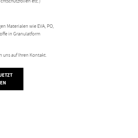
htschutzfolien etc.)
igen Materialen wie EVA, PO,
offe in Granulatform
n uns auf Ihren Kontakt.
JETZT
MEN